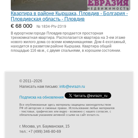
Квартира в районе Кыршака, Пловдив - Болгария -
Пловдивская область - Пловдив
€ 68 000
№ 1834-Plv-2319
В курортном городе Пловдив продается просторная
трехкомнатная квартира. Располагается квартира на 3-ем этаже
нового жилого дома со всеми коммуникациями. Дом 4-ехэтажный,
находится в развитом районе Кыршака. Квартира общей
площадью 116 кв.м., с двумя спальнями, в хорошем состоянии.
© 2011–2026
Написать нам письмо:
info@evrazn.ru
Подписка на обновления
Все опубликованные здесь материалы защищены законодательством
РФ об авторских и смежных правах. Использование любых материалов
- текстовых, графических или видео - возможно с нашего согласия, с
обязательным указанием активной ссылки на сайт evrazn.ru.
г. Москва, ул. Бауманская, 15
тел.: +7 (499) 346-80-69