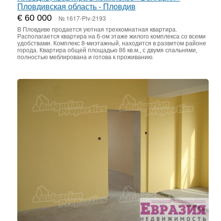
Пловдивская область - Пловдив
€ 60 000
№ 1617-Plv-2193
В Пловдиве продается уютная трехкомнатная квартира.
Располагается квартира на 6-ом этаже жилого комплекса со всеми
удобствами. Комплекс 8-миэтажный, находится в развитом районе
города. Квартира общей площадью 86 кв.м., с двумя спальнями,
полностью меблирована и готова к проживанию.