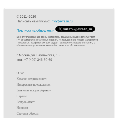
© 2011–2026
Написать нам письмо:
info@evrazn.ru
Подписка на обновления
Все опубликованные здесь материалы защищены законодательством
РФ об авторских и смежных правах. Использование любых материалов
- текстовых, графических или видео - возможно с нашего согласия, с
обязательным указанием активной ссылки на сайт evrazn.ru.
г. Москва, ул. Бауманская, 15
тел.: +7 (499) 346-80-69
О нас
Каталог недвижимости
Интересные предложения
Заявка на покупку/аренду
Страны
Вопрос-ответ
Новости
Статьи и обзоры