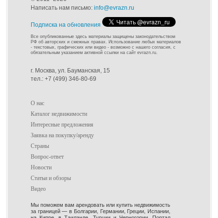
Написать нам письмо:
info@evrazn.ru
Подписка на обновления
Все опубликованные здесь материалы защищены законодательством
РФ об авторских и смежных правах. Использование любых материалов
- текстовых, графических или видео - возможно с нашего согласия, с
обязательным указанием активной ссылки на сайт evrazn.ru.
г. Москва, ул. Бауманская, 15
тел.: +7 (499) 346-80-69
О нас
Каталог недвижимости
Интересные предложения
Заявка на покупку/аренду
Страны
Вопрос-ответ
Новости
Статьи и обзоры
Видео
Мы поможем вам арендовать или купить недвижимость
за границей — в Болгарии, Германии, Греции, Испании,
на Кипре, в Таиланде, Турции и Черногории. Портал