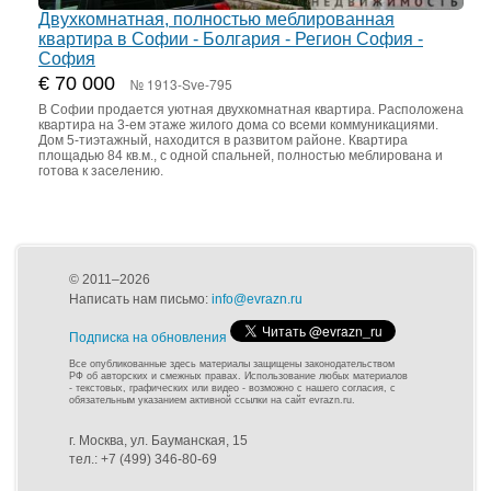
Двухкомнатная, полностью меблированная
квартира в Софии - Болгария - Регион София -
София
€ 70 000
№ 1913-Sve-795
В Софии продается уютная двухкомнатная квартира. Расположена
квартира на 3-ем этаже жилого дома со всеми коммуникациями.
Дом 5-тиэтажный, находится в развитом районе. Квартира
площадью 84 кв.м., с одной спальней, полностью меблирована и
готова к заселению.
© 2011–2026
Написать нам письмо:
info@evrazn.ru
Подписка на обновления
Все опубликованные здесь материалы защищены законодательством
РФ об авторских и смежных правах. Использование любых материалов
- текстовых, графических или видео - возможно с нашего согласия, с
обязательным указанием активной ссылки на сайт evrazn.ru.
г. Москва, ул. Бауманская, 15
тел.: +7 (499) 346-80-69