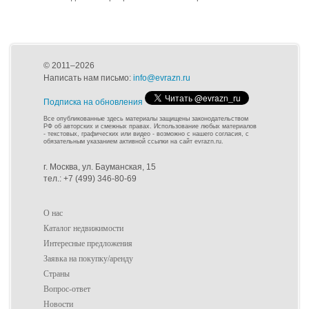
© 2011–2026
Написать нам письмо:
info@evrazn.ru
Подписка на обновления
Все опубликованные здесь материалы защищены законодательством
РФ об авторских и смежных правах. Использование любых материалов
- текстовых, графических или видео - возможно с нашего согласия, с
обязательным указанием активной ссылки на сайт evrazn.ru.
г. Москва, ул. Бауманская, 15
тел.: +7 (499) 346-80-69
О нас
Каталог недвижимости
Интересные предложения
Заявка на покупку/аренду
Страны
Вопрос-ответ
Новости