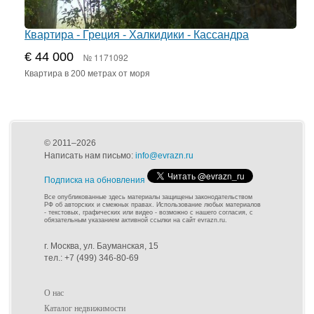
Квартира - Греция - Халкидики - Кассандра
€ 44 000
№ 1171092
Квартира в 200 метрах от моря
© 2011–2026
Написать нам письмо:
info@evrazn.ru
Подписка на обновления
Все опубликованные здесь материалы защищены законодательством
РФ об авторских и смежных правах. Использование любых материалов
- текстовых, графических или видео - возможно с нашего согласия, с
обязательным указанием активной ссылки на сайт evrazn.ru.
г. Москва, ул. Бауманская, 15
тел.: +7 (499) 346-80-69
О нас
Каталог недвижимости