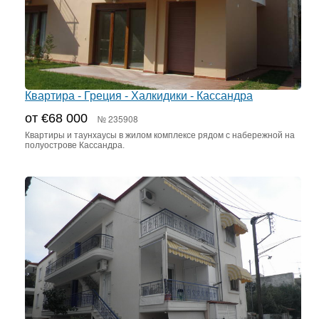
Квартира - Греция - Халкидики - Кассандра
от €68 000
№ 235908
Квартиры и таунхаусы в жилом комплексе рядом с набережной на
полуострове Кассандра.