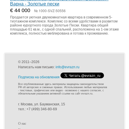
Варна - Золотые пески
€ 44 000
№ 1000-SVZ-50556
Продается уютная двухкомнатная квартира в современном 5-
тиэтажном комплексе. Комплекс со всеми удобствами в развитом
районе курортного города Золотые Пески. Квартира общей
площадью 61 кв.м., с одной спальней, расположена на 1-ом этаже
комплекса, полностью меблирована и готова к проживанию.
© 2011–2026
Написать нам письмо:
info@evrazn.ru
Подписка на обновления
Все опубликованные здесь материалы защищены законодательством
РФ об авторских и смежных правах. Использование любых материалов
- текстовых, графических или видео - возможно с нашего согласия, с
обязательным указанием активной ссылки на сайт evrazn.ru.
г. Москва, ул. Бауманская, 15
тел.: +7 (499) 346-80-69
О нас