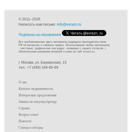
© 2011–2026
Написать нам письмо:
info@evrazn.ru
Подписка на обновления
Все опубликованные здесь материалы защищены законодательством
РФ об авторских и смежных правах. Использование любых материалов
- текстовых, графических или видео - возможно с нашего согласия, с
обязательным указанием активной ссылки на сайт evrazn.ru.
г. Москва, ул. Бауманская, 15
тел.: +7 (499) 346-80-69
О нас
Каталог недвижимости
Интересные предложения
Заявка на покупку/аренду
Страны
Вопрос-ответ
Новости
Статьи и обзоры