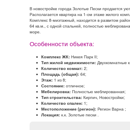
В новостройке города Золотые Пески продается ую
Располагается квартира на 1-ом этаже жилого комп
Комплекс 8-миэтажный, находится в развитом райо
64 кв.м., с одной спальней, полностью меблирован
море.
Особенности объекта:
Комплекс ЖК:
Никея Парк ІІ;
Тип жилой недвижимости:
Двухкомнатные к
Количество комнат:
2;
Площадь (общая):
64;
Этаж:
1 из 8;
Состояние:
отличное;
Мебелировка:
Полностью меблированная;
Тип строительства:
Кирпич, Новостройки;
Количество спален:
1;
Местоположение (регион):
Регион Варна ;
Локация:
к.к. Золотые пески .