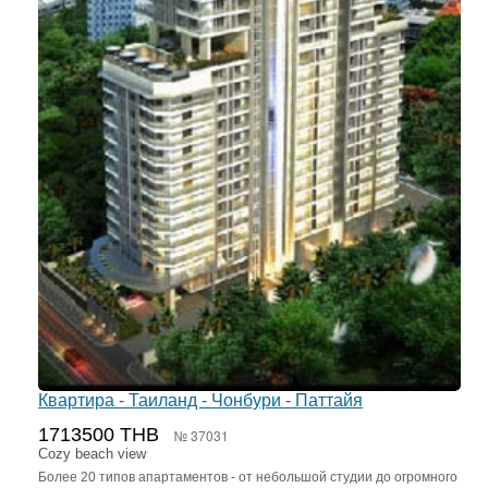
Квартира - Таиланд - Чонбури - Паттайя
1713500 THB
№ 37031
Cozy beach view
Более 20 типов апартаментов - от небольшой студии до огромного