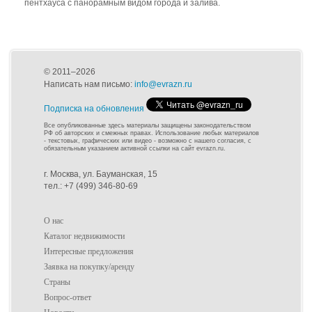
пентхауса с панорамным видом города и залива.
© 2011–2026
Написать нам письмо:
info@evrazn.ru
Подписка на обновления
Все опубликованные здесь материалы защищены законодательством
РФ об авторских и смежных правах. Использование любых материалов
- текстовых, графических или видео - возможно с нашего согласия, с
обязательным указанием активной ссылки на сайт evrazn.ru.
г. Москва, ул. Бауманская, 15
тел.: +7 (499) 346-80-69
О нас
Каталог недвижимости
Интересные предложения
Заявка на покупку/аренду
Страны
Вопрос-ответ