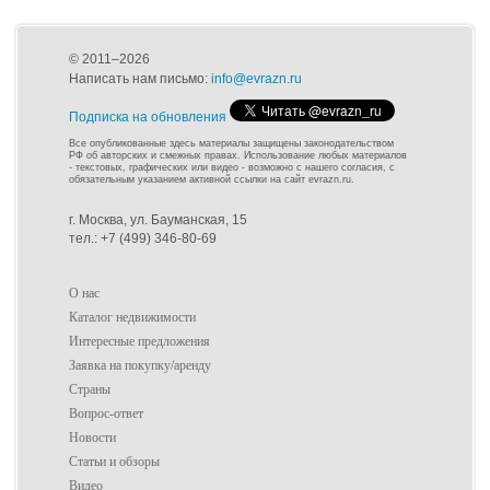
© 2011–2026
Написать нам письмо:
info@evrazn.ru
Подписка на обновления
Все опубликованные здесь материалы защищены законодательством
РФ об авторских и смежных правах. Использование любых материалов
- текстовых, графических или видео - возможно с нашего согласия, с
обязательным указанием активной ссылки на сайт evrazn.ru.
г. Москва, ул. Бауманская, 15
тел.: +7 (499) 346-80-69
О нас
Каталог недвижимости
Интересные предложения
Заявка на покупку/аренду
Страны
Вопрос-ответ
Новости
Статьи и обзоры
Видео