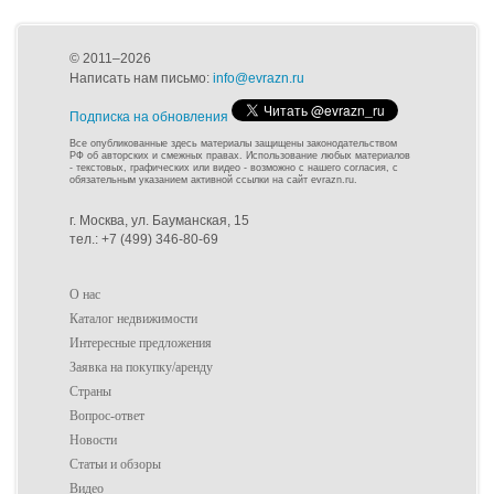
© 2011–2026
Написать нам письмо:
info@evrazn.ru
Подписка на обновления
Все опубликованные здесь материалы защищены законодательством
РФ об авторских и смежных правах. Использование любых материалов
- текстовых, графических или видео - возможно с нашего согласия, с
обязательным указанием активной ссылки на сайт evrazn.ru.
г. Москва, ул. Бауманская, 15
тел.: +7 (499) 346-80-69
О нас
Каталог недвижимости
Интересные предложения
Заявка на покупку/аренду
Страны
Вопрос-ответ
Новости
Статьи и обзоры
Видео