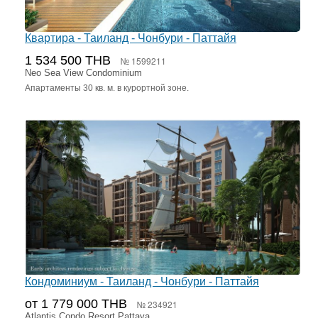
Квартира - Таиланд - Чонбури - Паттайя
1 534 500 THB
№ 1599211
Neo Sea View Condominium
Апартаменты 30 кв. м. в курортной зоне.
Кондоминиум - Таиланд - Чонбури - Паттайя
от 1 779 000 THB
№ 234921
Atlantis Condo Resort Pattaya