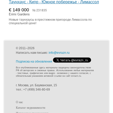
Таунхаус - Кипр - Южное побережье - Лимассол
€ 149 000
№ 231835
Erimi Gardens
Новые таунхаусы в престижном пригороде Лимассола по
специальной цене!
© 2011–2026
Написать нам письмо:
info@evrazn.ru
Подписка на обновления
Все опубликованные здесь материалы защищены законодательством
РФ об авторских и смежных правах. Использование любых материалов
- текстовых, графических или видео - возможно с нашего согласия, с
обязательным указанием активной ссылки на сайт evrazn.ru.
г. Москва, ул. Бауманская, 15
тел.: +7 (499) 346-80-69
О нас
Каталог недвижимости