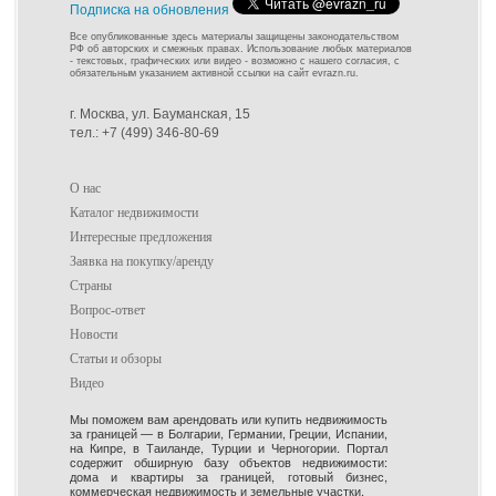
Подписка на обновления
Все опубликованные здесь материалы защищены законодательством
РФ об авторских и смежных правах. Использование любых материалов
- текстовых, графических или видео - возможно с нашего согласия, с
обязательным указанием активной ссылки на сайт evrazn.ru.
г. Москва, ул. Бауманская, 15
тел.: +7 (499) 346-80-69
О нас
Каталог недвижимости
Интересные предложения
Заявка на покупку/аренду
Страны
Вопрос-ответ
Новости
Статьи и обзоры
Видео
Мы поможем вам арендовать или купить недвижимость
за границей — в Болгарии, Германии, Греции, Испании,
на Кипре, в Таиланде, Турции и Черногории. Портал
содержит обширную базу объектов недвижимости:
дома и квартиры за границей, готовый бизнес,
коммерческая недвижимость и земельные участки.