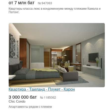
от 7 млн бат
№ 947063
Квартиры класса люкс в кондоминиуме между пляжами Камала и
Патонг.
Квартира - Таиланд - Пхукет - Карон
3 000 000 бат
№ 1185062
Chic Condo
Апартаменты рядом с пляжем