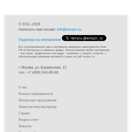
© 2011–2026
Написать нам письмо:
info@evrazn.ru
Подписка на обновления
Все опубликованные здесь материалы защищены законодательством
РФ об авторских и смежных правах. Использование любых материалов
- текстовых, графических или видео - возможно с нашего согласия, с
обязательным указанием активной ссылки на сайт evrazn.ru.
г. Москва, ул. Бауманская, 15
тел.: +7 (499) 346-80-69
О нас
Каталог недвижимости
Интересные предложения
Заявка на покупку/аренду
Страны
Вопрос-ответ
Новости