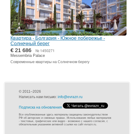
Квартира - Болгария - Южное побережье -
Солнечный берег
€ 21 686
№ 1450271
Messembria Palace
Современные квартиры на Солнечном берегу
© 2011–2026
Написать нам письмо:
info@evrazn.ru
Подписка на обновления
Все опубликованные здесь материалы защищены законодательством
РФ об авторских и смежных правах. Использование любых материалов
- текстовых, графических или видео - возможно с нашего согласия, с
обязательным указанием активной ссылки на сайт evrazn.ru.