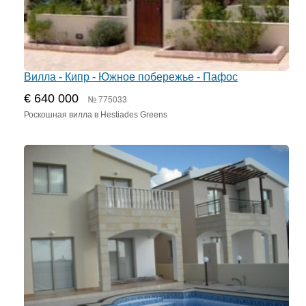
Вилла - Кипр - Южное побережье - Пафос
€ 640 000
№ 775033
Роскошная вилла в Hestiades Greens