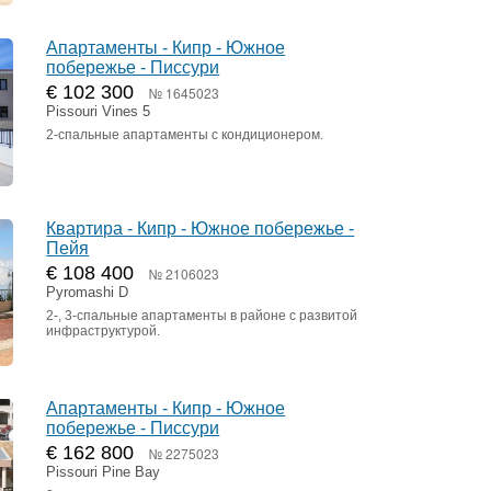
Апартаменты - Кипр - Южное
побережье - Писсури
€ 102 300
№ 1645023
Pissouri Vines 5
2-спальные апартаменты с кондиционером.
Квартира - Кипр - Южное побережье -
Пейя
€ 108 400
№ 2106023
Pyromashi D
2-, 3-спальные апартаменты в районе с развитой
инфраструктурой.
Апартаменты - Кипр - Южное
побережье - Писсури
€ 162 800
№ 2275023
Pissouri Pine Bay