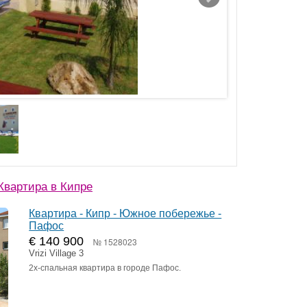
вартира в Кипре
Квартира - Кипр - Южное побережье -
Пафос
€ 140 900
№ 1528023
Vrizi Village 3
2х-спальная квартира в городе Пафос.