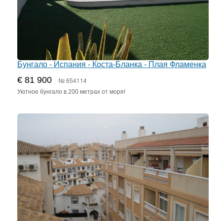
Бунгало - Испания - Коста-Бланка - Плая Фламенка
€ 81 900
№ 654114
Уютное бунгало в 200 метрах от моря!