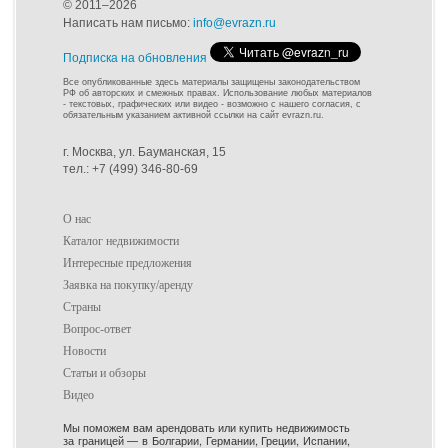
© 2011–2026
Написать нам письмо:
info@evrazn.ru
Подписка на обновления
Все опубликованные здесь материалы защищены законодательством
РФ об авторских и смежных правах. Использование любых материалов
- текстовых, графических или видео - возможно с нашего согласия, с
обязательным указанием активной ссылки на сайт evrazn.ru.
г. Москва, ул. Бауманская, 15
тел.: +7 (499) 346-80-69
О нас
Каталог недвижимости
Интересные предложения
Заявка на покупку/аренду
Страны
Вопрос-ответ
Новости
Статьи и обзоры
Видео
Мы поможем вам арендовать или купить недвижимость
за границей — в Болгарии, Германии, Греции, Испании,