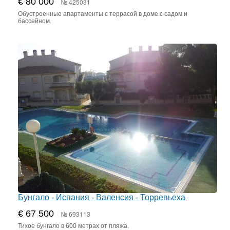
€ 80 000
№ 425031
Обустроенные апартаменты с террасой в доме с садом и
бассейном.
Бунгало - Испания - Валенсия - Торревьеха
€ 67 500
№ 693113
Тихое бунгало в 600 метрах от пляжа.