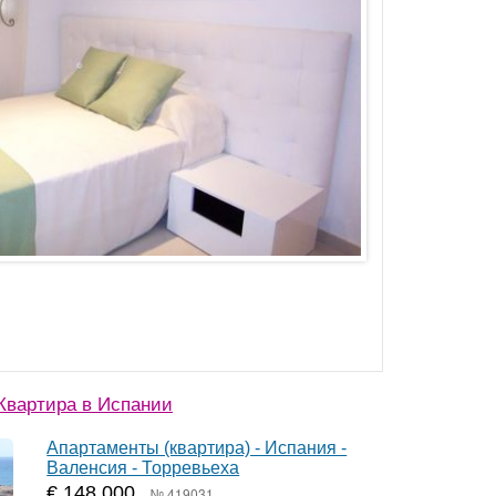
Квартира в Испании
Апартаменты (квартира) - Испания -
Валенсия - Торревьеха
€ 148 000
№ 419031