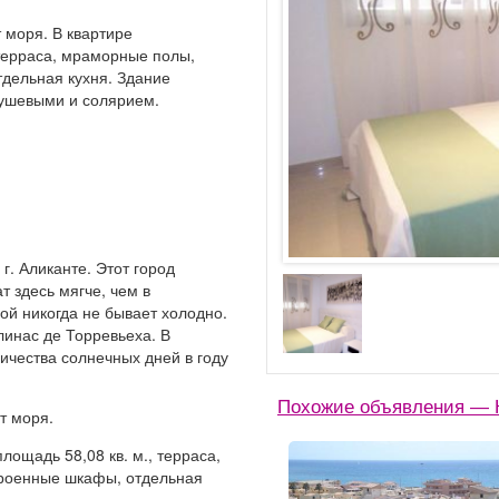
 моря. В квартире
 терраса, мраморные полы,
тдельная кухня. Здание
душевыми и солярием.
г. Аликанте. Этот город
т здесь мягче, чем в
ой никогда не бывает холодно.
линас де Торревьеха. В
ичества солнечных дней в году
Похожие объявления — 
т моря.
площадь 58,08 кв. м., терраса,
троенные шкафы, отдельная