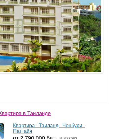
Квартира в Таиланде
Квартира - Таиланд - Чонбури -
Паттайя
от 2 790 000 бат
№ 678062