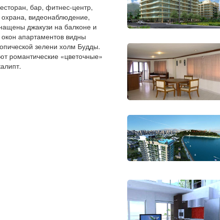
ресторан, бар, фитнес-центр,
я охрана, видеонаблюдение,
снащены джакузи на балконе и
з окон апартаментов видны
ропической зелени холм Будды.
меют романтические «цветочные»
алипт.