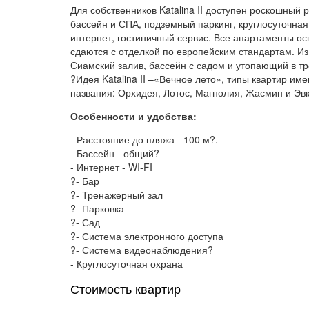
Для собственников Katalina II доступен роскошный 
бассейн и СПА, подземный паркинг, круглосуточна
интернет, гостиничный сервис. Все апартаменты о
сдаются с отделкой по европейским стандартам. И
Сиамский залив, бассейн с садом и утопающий в т
?Идея Katalina II –«Вечное лето», типы квартир и
названия: Орхидея, Лотос, Магнолия, Жасмин и Эвк
Особенности и удобства:
- Расстояние до пляжа - 100 м?.
- Бассейн - общий?
- Интернет - WI-FI
?- Бар
?- Тренажерный зал
?- Парковка
?- Сад
?- Система электронного доступа
?- Система видеонаблюдения?
- Круглосуточная охрана
Стоимость квартир