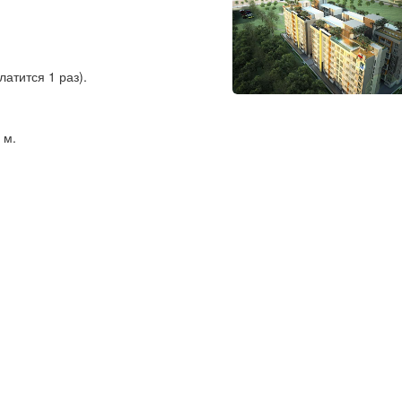
латится 1 раз).
 м.