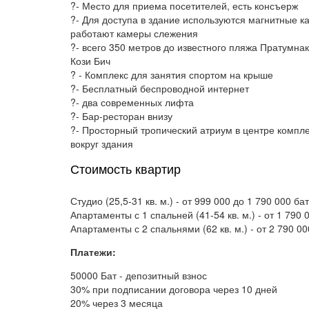
?- Место для приема посетителей, есть консъерж
?- Для доступа в здание используются магнитные ка
работают камеры слежения
?- всего 350 метров до известного пляжа Пратумнак
Кози Бич
? - Комплекс для занятия спортом на крыше
?- Бесплатный беспроводной интернет
?- два современных лифта
?- Бар-ресторан внизу
?- Просторный тропический атриум в центре компл
вокруг здания
Стоимость квартир
Студио (25,5-31 кв. м.) - от 999 000 до 1 790 000 бат
Апартаменты с 1 спальней (41-54 кв. м.) - от 1 790 
Апартаменты с 2 спальнями (62 кв. м.) - от 2 790 00
Платежи:
50000 Бат - депозитный взнос
30% при подписании договора через 10 дней
20% через 3 месяца