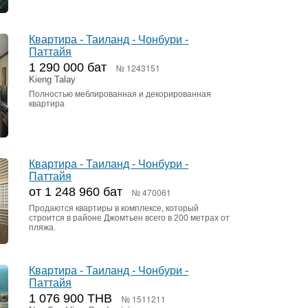
Квартира - Таиланд - Чонбури -
Паттайя
1 290 000 бат
№ 1243151
Kieng Talay
Полностью меблированная и декорированная
квартира
Квартира - Таиланд - Чонбури -
Паттайя
от 1 248 960 бат
№ 470061
Продаются квартиры в комплексе, который
строится в районе Джомтьен всего в 200 метрах от
пляжа.
Квартира - Таиланд - Чонбури -
Паттайя
1 076 900 THB
№ 1511211