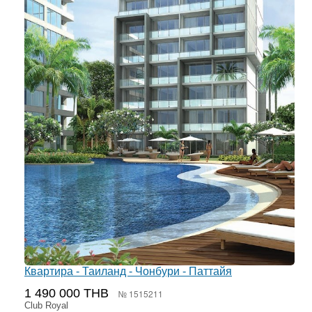
Квартира - Таиланд - Чонбури - Паттайя
1 490 000 THB
№ 1515211
Club Royal