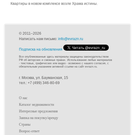
Квартиры в новом комплексе возле Храма истины.
© 2011–2026
Написать нам письмо:
info@evrazn.ru
Подписка на обновления
Все опубликованные здесь материалы защищены законодательством
РФ об авторских и смежных правах. Использование любых материалов
- текстовых, графических или видео - возможно с нашего согласия, с
обязательным указанием активной ссылки на сайт evrazn.ru.
г. Москва, ул. Бауманская, 15
тел.: +7 (499) 346-80-69
О нас
Каталог недвижимости
Интересные предложения
Заявка на покупку/аренду
Страны
Вопрос-ответ