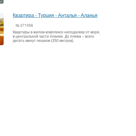
Квартира - Турция - Анталья - Аланья
№ 271056
Квартиры в жилом комплексе неподалеку от моря,
в центральной части Алании. До пляжа – всего
десять минут пешком (350 метров).