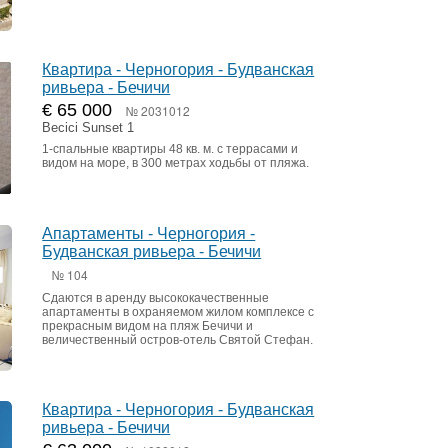
Квартира - Черногория - Будванская
ривьера - Бечичи
€ 65 000
№ 2031012
Becici Sunset 1
1-спальные квартиры 48 кв. м. с террасами и
видом на море, в 300 метрах ходьбы от пляжа.
Апартаменты - Черногория -
Будванская ривьера - Бечичи
№ 104
Сдаются в аренду высококачественные
апартаменты в охраняемом жилом комплексе с
прекрасным видом на пляж Бечичи и
величественный остров-отель Святой Стефан.
Квартира - Черногория - Будванская
ривьера - Бечичи