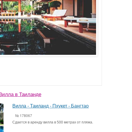
Вилла в Таиланде
Вилла - Таиланд - Пхукет - Бангтао
№ 178067
Сдается в аренду вилла в 500 метрах от пляжа.