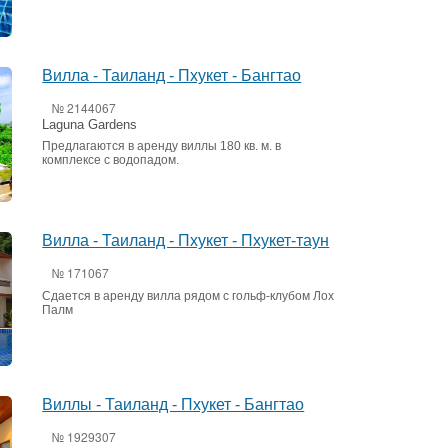
Вилла - Таиланд - Пхукет - Бангтао
№ 2144067
Laguna Gardens
Предлагаются в аренду виллы 180 кв. м. в
комплексе с водопадом.
Вилла - Таиланд - Пхукет - Пхукет-таун
№ 171067
Сдается в аренду вилла рядом с гольф-клубом Лох
Палм
Виллы - Таиланд - Пхукет - Бангтао
№ 1929307