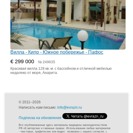
Вилла - Кипр - Южное побережье - Пафос
€ 299 000
№ 249635
Красивая вилла 128 кв. м. с бассейном и отличной мебелью
недалеко от моря, Анарита.
© 2011–2026
Написать нам письмо:
info@evrazn.ru
Подписка на обновления
Все опубликованные здесь материалы защищены законодательством
РФ об авторских и смежных правах. Использование любых материалов
- текстовых, графических или видео - возможно с нашего согласия, с