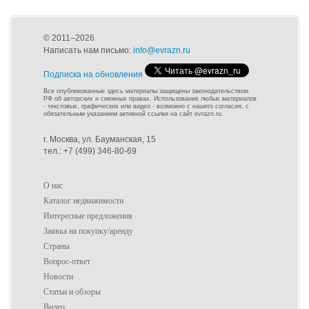
© 2011–2026
Написать нам письмо:
info@evrazn.ru
Подписка на обновления
Все опубликованные здесь материалы защищены законодательством
РФ об авторских и смежных правах. Использование любых материалов
- текстовых, графических или видео - возможно с нашего согласия, с
обязательным указанием активной ссылки на сайт evrazn.ru.
г. Москва, ул. Бауманская, 15
тел.: +7 (499) 346-80-69
О нас
Каталог недвижимости
Интересные предложения
Заявка на покупку/аренду
Страны
Вопрос-ответ
Новости
Статьи и обзоры
Видео