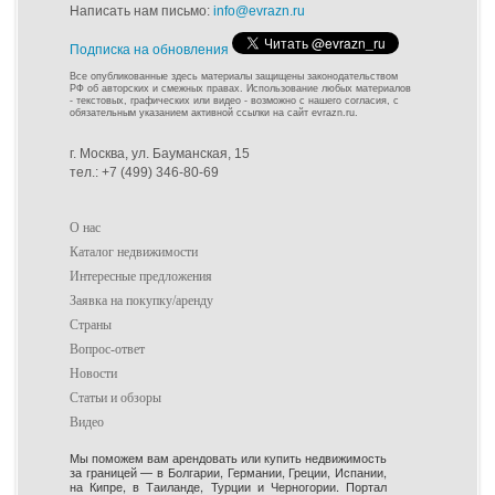
Написать нам письмо:
info@evrazn.ru
Подписка на обновления
Все опубликованные здесь материалы защищены законодательством
РФ об авторских и смежных правах. Использование любых материалов
- текстовых, графических или видео - возможно с нашего согласия, с
обязательным указанием активной ссылки на сайт evrazn.ru.
г. Москва, ул. Бауманская, 15
тел.: +7 (499) 346-80-69
О нас
Каталог недвижимости
Интересные предложения
Заявка на покупку/аренду
Страны
Вопрос-ответ
Новости
Статьи и обзоры
Видео
Мы поможем вам арендовать или купить недвижимость
за границей — в Болгарии, Германии, Греции, Испании,
на Кипре, в Таиланде, Турции и Черногории. Портал