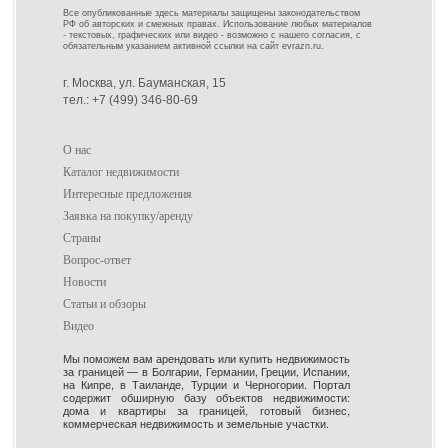
Все опубликованные здесь материалы защищены законодательством
РФ об авторских и смежных правах. Использование любых материалов
- текстовых, графических или видео - возможно с нашего согласия, с
обязательным указанием активной ссылки на сайт evrazn.ru.
г. Москва, ул. Бауманская, 15
тел.: +7 (499) 346-80-69
О нас
Каталог недвижимости
Интересные предложения
Заявка на покупку/аренду
Страны
Вопрос-ответ
Новости
Статьи и обзоры
Видео
Мы поможем вам арендовать или купить недвижимость
за границей — в Болгарии, Германии, Греции, Испании,
на Кипре, в Таиланде, Турции и Черногории. Портал
содержит обширную базу объектов недвижимости:
дома и квартиры за границей, готовый бизнес,
коммерческая недвижимость и земельные участки.