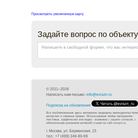
Просмотреть увеличенную карту
Задайте вопрос по объекту
© 2011–2026
Написать нам письмо:
info@evrazn.ru
Подписка на обновления
Все опубликованные здесь материалы защищены законодательством
авторских и смежных правах. Использование любых материалов -
текстовых, графических или видео - возможно с нашего согласия, с
обязательным указанием активной ссылки на сайт evrazn.ru.
г. Москва, ул. Бауманская, 15
тел.: +7 (499) 346-80-69