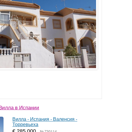
Вилла в Испании
Вилла - Испания - Валенсия -
Торревьеха
€ 285 000
№ 730114