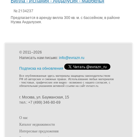
Вилла - Испания - Андалусия - Марбелья
№ 2134237
Предлагается в аренду вилла 300 кв. м. с бассейном, в районе
Нуэва Андалузия.
© 2011–2026
Написать нам письмо:
info@evrazn.ru
Подписка на обновления
Все опубликованные здесь материалы защищены законодательством
РФ об авторских и смежных правах. Использование любых материалов
- текстовых, графических или видео - возможно с нашего согласия, с
обязательным указанием активной ссылки на сайт evrazn.ru.
г. Москва, ул. Бауманская, 15
тел.: +7 (499) 346-80-69
О нас
Каталог недвижимости
Интересные предложения