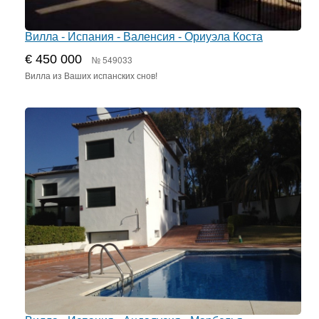
Вилла - Испания - Валенсия - Ориуэла Коста
€ 450 000
№ 549033
Вилла из Ваших испанских снов!