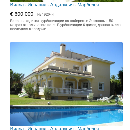
Вилла - Испания - Андалусия - Марбелья
€ 600 000
№ 192044
Вилла находится в урбанизации на побережье Эстэпоны в 50
метрах от гольфового поля. В урбанизации 6 домов, данная вилла -
последняя в продаже.
Вилла - Испания - Андалусия - Марбелья