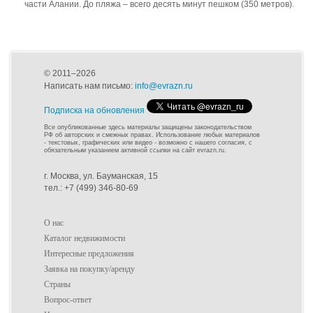
части Алании. До пляжа – всего десять минут пешком (350 метров).
© 2011–2026
Написать нам письмо:
info@evrazn.ru
Подписка на обновления
Все опубликованные здесь материалы защищены законодательством
РФ об авторских и смежных правах. Использование любых материалов
- текстовых, графических или видео - возможно с нашего согласия, с
обязательным указанием активной ссылки на сайт evrazn.ru.
г. Москва, ул. Бауманская, 15
тел.: +7 (499) 346-80-69
О нас
Каталог недвижимости
Интересные предложения
Заявка на покупку/аренду
Страны
Вопрос-ответ