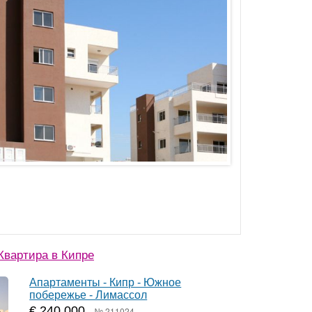
вартира в Кипре
Апартаменты - Кипр - Южное
побережье - Лимассол
€ 240 000
№ 211024