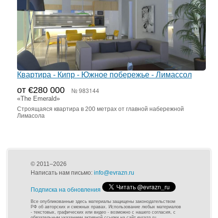
Квартира - Кипр - Южное побережье - Лимассол
от €280 000
№ 983144
«The Emerald»
Строящаяся квартира в 200 метрах от главной набережной
Лимасола
© 2011–2026
Написать нам письмо:
info@evrazn.ru
Подписка на обновления
Все опубликованные здесь материалы защищены законодательством
РФ об авторских и смежных правах. Использование любых материалов
- текстовых, графических или видео - возможно с нашего согласия, с
обязательным указанием активной ссылки на сайт evrazn.ru.