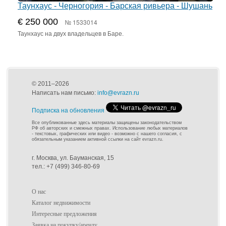
Таунхаус - Черногория - Барская ривьера - Шушань
€ 250 000
№ 1533014
Таунхаус на двух владельцев в Баре.
© 2011–2026
Написать нам письмо:
info@evrazn.ru
Подписка на обновления
Все опубликованные здесь материалы защищены законодательством
РФ об авторских и смежных правах. Использование любых материалов
- текстовых, графических или видео - возможно с нашего согласия, с
обязательным указанием активной ссылки на сайт evrazn.ru.
г. Москва, ул. Бауманская, 15
тел.: +7 (499) 346-80-69
О нас
Каталог недвижимости
Интересные предложения
Заявка на покупку/аренду