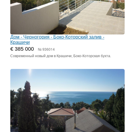
Дом - Черногория - Боко-Которский залив -
Крашичи
€ 385 000
№ 936014
Современный новый дом в Крашичи, Боко-Которская бухта.