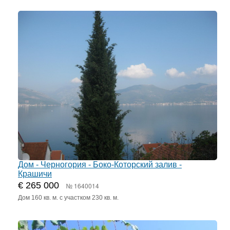
Дом - Черногория - Боко-Которский залив -
Крашичи
€ 265 000
№ 1640014
Дом 160 кв. м. с участком 230 кв. м.