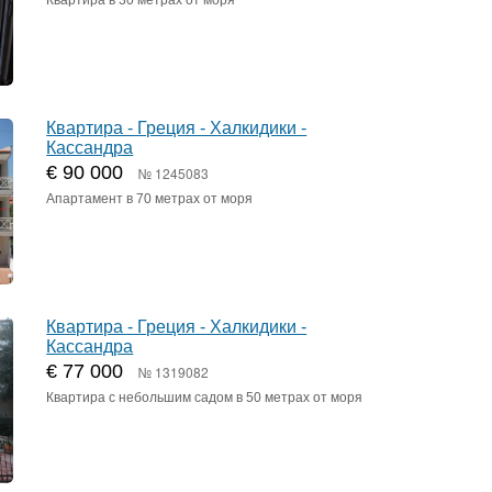
Квартира - Греция - Халкидики -
Кассандра
€ 90 000
№ 1245083
Апартамент в 70 метрах от моря
Квартира - Греция - Халкидики -
Кассандра
€ 77 000
№ 1319082
Квартира с небольшим садом в 50 метрах от моря