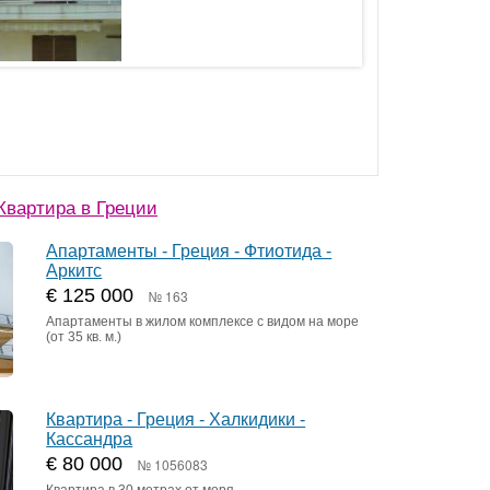
вартира в Греции
Апартаменты - Греция - Фтиотида -
Аркитс
€ 125 000
№ 163
Апартаменты в жилом комплексе с видом на море
(от 35 кв. м.)
Квартира - Греция - Халкидики -
Кассандра
€ 80 000
№ 1056083
Квартира в 30 метрах от моря