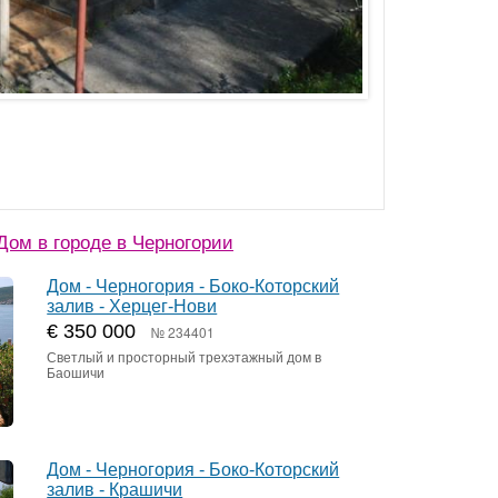
ом в городе в Черногории
Дом - Черногория - Боко-Которский
залив - Херцег-Нови
€ 350 000
№ 234401
Светлый и просторный трехэтажный дом в
Баошичи
Дом - Черногория - Боко-Которский
залив - Крашичи