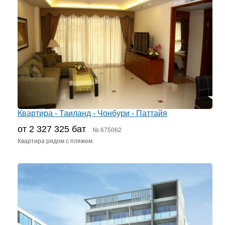
Квартира - Таиланд - Чонбури - Паттайя
от 2 327 325 бат
№ 675062
Квартира рядом с пляжем.