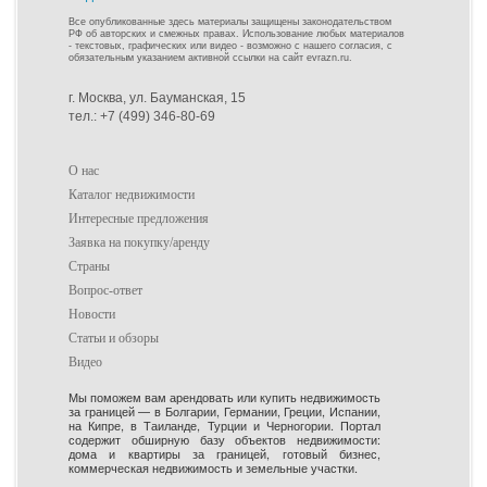
Все опубликованные здесь материалы защищены законодательством
РФ об авторских и смежных правах. Использование любых материалов
- текстовых, графических или видео - возможно с нашего согласия, с
обязательным указанием активной ссылки на сайт evrazn.ru.
г. Москва, ул. Бауманская, 15
тел.: +7 (499) 346-80-69
О нас
Каталог недвижимости
Интересные предложения
Заявка на покупку/аренду
Страны
Вопрос-ответ
Новости
Статьи и обзоры
Видео
Мы поможем вам арендовать или купить недвижимость
за границей — в Болгарии, Германии, Греции, Испании,
на Кипре, в Таиланде, Турции и Черногории. Портал
содержит обширную базу объектов недвижимости:
дома и квартиры за границей, готовый бизнес,
коммерческая недвижимость и земельные участки.