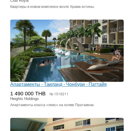
Club Royal
Квартиры в новом комплексе возле Храма истины.
Апартаменты - Таиланд - Чонбури - Паттайя
1 490 000 THB
№ 1519211
Heights Holdings
Апартаменты класса «люкс» на холме Пратамнак.