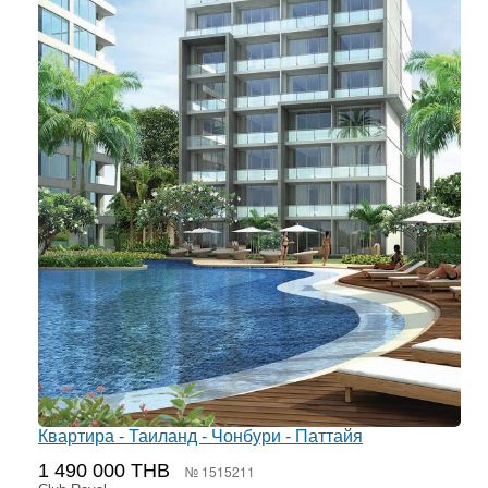
Квартира - Таиланд - Чонбури - Паттайя
1 490 000 THB
№ 1515211