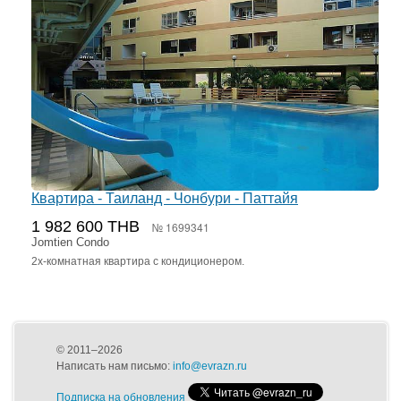
Квартира - Таиланд - Чонбури - Паттайя
1 982 600 THB
№ 1699341
Jomtien Condo
2х-комнатная квартира с кондиционером.
© 2011–2026
Написать нам письмо:
info@evrazn.ru
Подписка на обновления