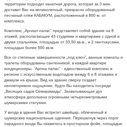
территории подходит канатная дорога, которая за 3 мин.
доставит Вас на великолепный, прекрасно оборудованный
песчаный пляж КАБАКУМ, расположенный в 800 м. от
комплекса.
Комплекс „Аргишт палас” представляет собой здание на 8
этажей, располагающее 43 студиями и квартирами с одной и
двумя спальнями, площадью от 33,50 кв.м., и 2 пентхаусами,
площадью более 500 кв.м.
Все со степенью завершенности „под ключ”, ванные комнаты и
туалеты оборудованы сантехникой, в каждой квартире
кондиционеры. “Аргиш палас” - единственный комплекс в
регионе с искусственным водопадом между 6 и 8 этажами и
джакузи на крыше. Вид на здание сверху создает
неповторимое ощущение, будто Вы находитесь посреди
„Висящих садов Семирамиды”. Захватывающая дух
атмосфера дополнена огромными четырехметровыми
шумерскими статуями.
У входа в здание Вас встретит швейцар, облеченный в
шумерские национальные одеяния. Перешагнув через порог
парадного входа Вы окажетесь в просторном фойе, площадью