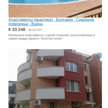
Апартаменты (квартира) - Болгария - Северное
побережье - Варна
€ 33 248
№ 421031
Роскошные апартаменты с одной спальней, расположенные в
самом сердце курорта "Золотые пески".