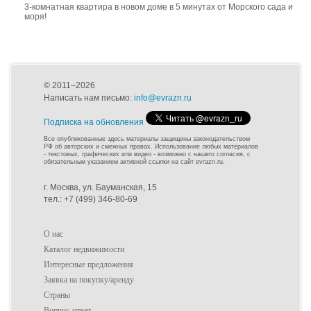
3-комнатная квартира в новом доме в 5 минутах от Морского сада и
моря!
© 2011–2026
Написать нам письмо:
info@evrazn.ru
Подписка на обновления
Все опубликованные здесь материалы защищены законодательством
РФ об авторских и смежных правах. Использование любых материалов
- текстовых, графических или видео - возможно с нашего согласия, с
обязательным указанием активной ссылки на сайт evrazn.ru.
г. Москва, ул. Бауманская, 15
тел.: +7 (499) 346-80-69
О нас
Каталог недвижимости
Интересные предложения
Заявка на покупку/аренду
Страны
Вопрос-ответ