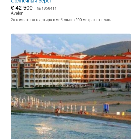
Солнечный берег
€ 42 500
№ 1858411
Avalon
2х-комнатная квартира с мебелью в 200 метрах от пляжа.