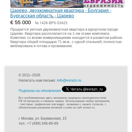
Царево, двухкомнатная квартира - Болгария -
Бургасская область - Царево
€ 55 000
№ 1428-BPS-53423
Продается уютная двухкомнатная квартира в курортном городе
Царево. Квартира располагается на 1-ом этаже комплекса.
Комплекс со всеми коммуникациями находится в развитом районе.
Квартира общей площадью 71 кв.м., с одной спальней, полностью
меблирована и готова к проживанию.
© 2011–2026
Написать нам письмо:
info@evrazn.ru
Подписка на обновления
Все опубликованные здесь материалы защищены законодательством
РФ об авторских и смежных правах. Использование любых материалов
- текстовых, графических или видео - возможно с нашего согласия, с
обязательным указанием активной ссылки на сайт evrazn.ru.
г. Москва, ул. Бауманская, 15
тел.: +7 (499) 346-80-69