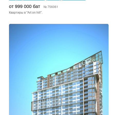
от 999 000 бат
№ 756061
Квартиры в "Art on hill".