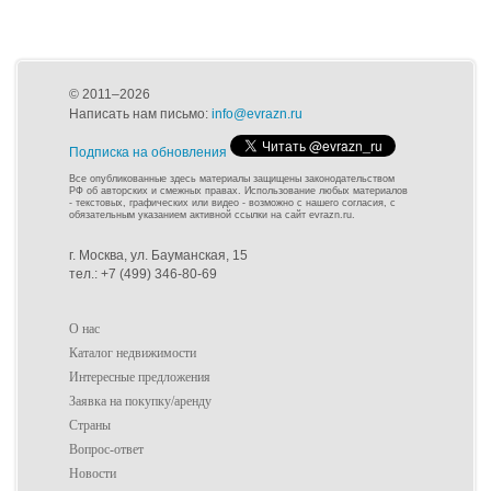
© 2011–2026
Написать нам письмо:
info@evrazn.ru
Подписка на обновления
Все опубликованные здесь материалы защищены законодательством
РФ об авторских и смежных правах. Использование любых материалов
- текстовых, графических или видео - возможно с нашего согласия, с
обязательным указанием активной ссылки на сайт evrazn.ru.
г. Москва, ул. Бауманская, 15
тел.: +7 (499) 346-80-69
О нас
Каталог недвижимости
Интересные предложения
Заявка на покупку/аренду
Страны
Вопрос-ответ
Новости