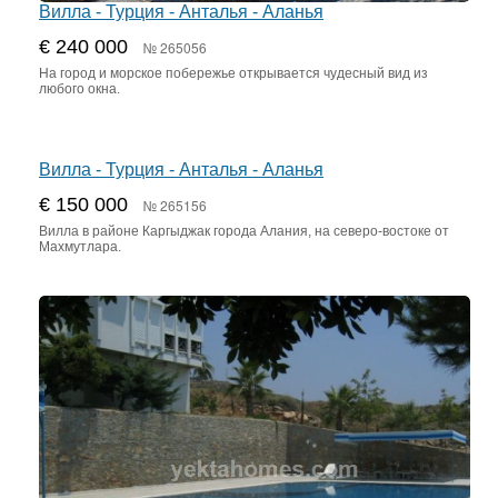
Вилла - Турция - Анталья - Аланья
€ 240 000
№ 265056
На город и морское побережье открывается чудесный вид из
любого окна.
Вилла - Турция - Анталья - Аланья
€ 150 000
№ 265156
Вилла в районе Каргыджак города Алания, на северо-востоке от
Махмутлара.