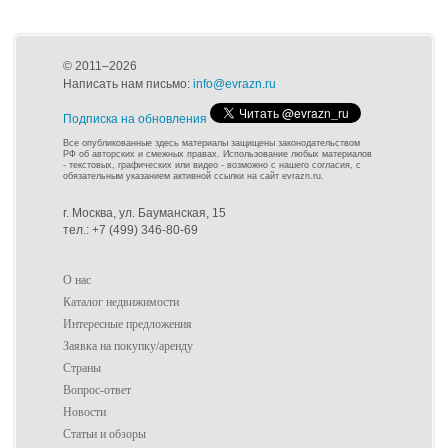
© 2011–2026
Написать нам письмо:
info@evrazn.ru
Подписка на обновления
Все опубликованные здесь материалы защищены законодательством
РФ об авторских и смежных правах. Использование любых материалов
- текстовых, графических или видео - возможно с нашего согласия, с
обязательным указанием активной ссылки на сайт evrazn.ru.
г. Москва, ул. Бауманская, 15
тел.: +7 (499) 346-80-69
О нас
Каталог недвижимости
Интересные предложения
Заявка на покупку/аренду
Страны
Вопрос-ответ
Новости
Статьи и обзоры