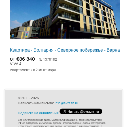
Квартира - Болгария - Северное побережье - Варна
от €86 840
№ 1378182
VIVA 4
Апартаменты в 2 км от моря
© 2011–2026
Написать нам письмо:
info@evrazn.ru
Подписка на обновления
Все опубликованные здесь материалы защищены законодательством
РФ об авторских и смежных правах. Использование любых материалов
- текстовых, графических или видео - возможно с нашего согласия, с