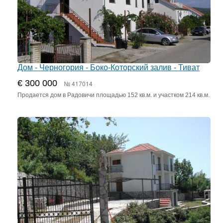
Дом - Черногория - Боко-Которский залив - Тиват
€ 300 000
№ 417014
Продается дом в Радовичи площадью 152 кв.м. и участком 214 кв.м.