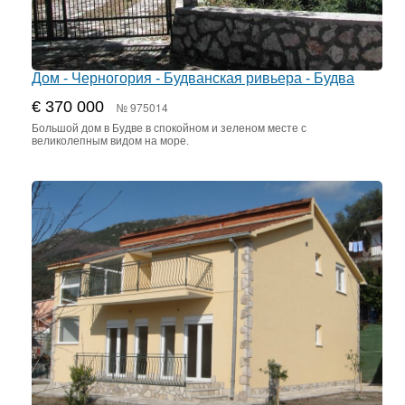
Дом - Черногория - Будванская ривьера - Будва
€ 370 000
№ 975014
Большой дом в Будве в спокойном и зеленом месте с
великолепным видом на море.