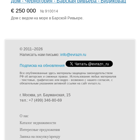
Дом - Черногория - Барская ривьера - Видиковац
€ 250 000
№ 910014
Дом с видом на море в Барской Ривьере.
© 2011–2026
Написать нам письмо:
info@evrazn.ru
Подписка на обновления
Все опубликованные здесь материалы защищены законодательством
РФ об авторских и смежных правах. Использование любых материалов
- текстовых, графических или видео - возможно с нашего согласия, с
обязательным указанием активной ссылки на сайт evrazn.ru.
г. Москва, ул. Бауманская, 15
тел.: +7 (499) 346-80-69
О нас
Каталог недвижимости
Интересные предложения
Заявка на покупку/аренду