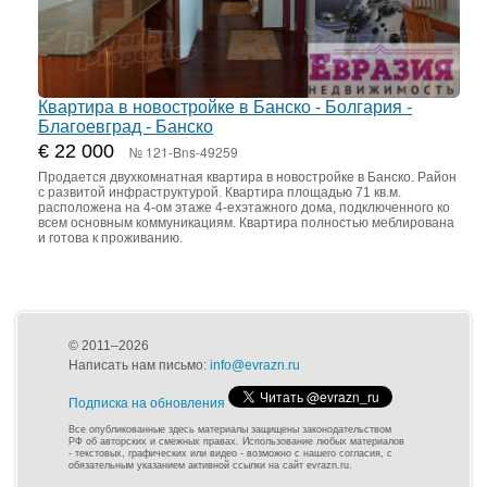
Квартира в новостройке в Банско - Болгария -
Благоевград - Банско
€ 22 000
№ 121-Bns-49259
Продается двухкомнатная квартира в новостройке в Банско. Район
с развитой инфраструктурой. Квартира площадью 71 кв.м.
расположена на 4-ом этаже 4-ехэтажного дома, подключенного ко
всем основным коммуникациям. Квартира полностью меблирована
и готова к проживанию.
© 2011–2026
Написать нам письмо:
info@evrazn.ru
Подписка на обновления
Все опубликованные здесь материалы защищены законодательством
РФ об авторских и смежных правах. Использование любых материалов
- текстовых, графических или видео - возможно с нашего согласия, с
обязательным указанием активной ссылки на сайт evrazn.ru.