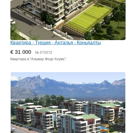
Квартира - Турция - Анталья - Коньяалты
€ 31 000
№ 572072
Квартира в "Альмар Фоур Хоумс".