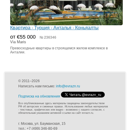
Квартира - Турция - Анталья - Коньяалты
от €55 000
№ 236346
Via Maris
Превосходные квартиры в строящемся жилом комплексе в
Анталии.
© 2011–2026
Написать нам письмо:
info@evrazn.ru
Подписка на обновления
Все опубликованные здесь материалы защищены законодательством
РФ об авторских и смежных правах. Использование любых материалов
- текстовых, графических или видео - возможно с нашего согласия, с
обязательным указанием активной ссылки на сайт evrazn.ru.
г. Москва, ул. Бауманская, 15
тел.: +7 (499) 346-80-69