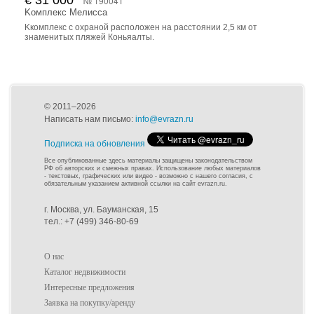
€ 31 000
№ 190041
Kомплекс Мелисса
Kкомплекс с охраной расположен на расстоянии 2,5 км от
знаменитых пляжей Коньяалты.
© 2011–2026
Написать нам письмо:
info@evrazn.ru
Подписка на обновления
Все опубликованные здесь материалы защищены законодательством
РФ об авторских и смежных правах. Использование любых материалов
- текстовых, графических или видео - возможно с нашего согласия, с
обязательным указанием активной ссылки на сайт evrazn.ru.
г. Москва, ул. Бауманская, 15
тел.: +7 (499) 346-80-69
О нас
Каталог недвижимости
Интересные предложения
Заявка на покупку/аренду